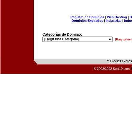
Registro de Dominios
|
Web Hosting
|
D
Dominios Expirados
|
Industrias
|
Indu
Categorías de Dominio:
[Pág. princi
** Precios expre
© 2002/2022 Solo10.com